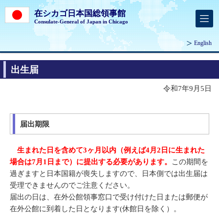
在シカゴ日本国総領事館
Consulate-General of Japan in Chicago
English
出生届
令和7年9月5日
届出期限
生まれた日を含めて3ヶ月以内（例えば4月2日に生まれた
場合は7月1日まで）に提出する必要があります。
この期間を
過ぎますと日本国籍が喪失しますので、日本側では出生届は
受理できませんのでご注意ください。
届出の日は、在外公館領事窓口で受け付けた日または郵便が
在外公館に到着した日となります(休館日を除く）。