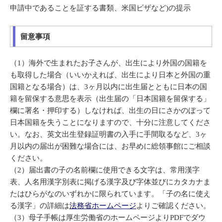
申請中であることを証する書類、米国ビザなど)の提示
留意事項
（1）海外で生まれたお子さんが、出生により外国の国籍を
も取得した場合（いいかえれば、出生により日本と外国の重
国籍となる場合）は、3ヶ月以内に出生届とともに日本の国
籍を留保する意思を表示（出生届の「日本国籍を留保する」
欄に署名・押印する）しなければ、出生の日にさかのぼって
日本国籍を失うことになりますので、十分に注意してくださ
い。なお、英文出生登録証明書の入手に手間取るなど、3ヶ
月以内の届出が困難な場合には、お早めに総領事館にご相談
ください。
（2）届出書の子の名前欄に使用できる文字は、常用漢字
表、人名用漢字別表に掲げる漢字及び字体並びにカタカナま
たはひらがなのいずれかに限られています。「子の名に使え
る漢字」の詳細は
法務省ホームページ
よりご確認ください。
（3）母子手帳は厚生労働省のホームページよりPDFでダウ