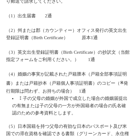
り郵送で請求してください。
（1）出生届書 2通
（2）州または郡（カウンティー）オフィス発行の英文出生
登録証明書（Birth Certificate） 原本1通
（3）英文出生登録証明書（Birth Certificate）の抄訳文（当館
指定フォームをご利用ください。） 1通
（4）婚姻の事実が記載された戸籍謄本（戸籍全部事項証明
※
書）または戸籍抄本（戸籍個人事項証明書）のコピー（
発
行期限は問わず、お持ちの場合） 1通
⁑子の父母の婚姻が外国で成立した場合の婚姻届提出
の有無または子の父母の一方が外国籍者の場合の氏名確
認のための参考資料とします。
（5）日本国籍を持つ父母の有効な日本のパスポート及び米
国での滞在資格を確認できる書類（グリーンカード、永住権