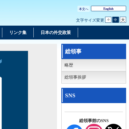
English
本文へ
大
中
文字サイズ変更
小
リンク集
日本の外交政策
総領事
略歴
総領事挨拶
SNS
総領事館のSNS