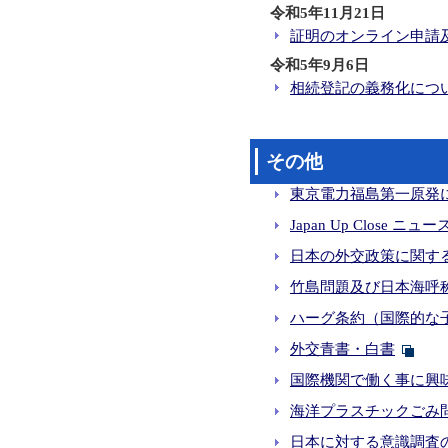
令和5年11月21日
証明のオンライン申請
令和5年9月6日
相続登記の義務化につ
その他
東京電力福島第一原発に
Japan Up Close 
日本の外交政策に関す
竹島問題及び日本海呼
ハーグ条約（国際的な
外交青書・白書
国際機関で働く事に興
海洋プラスチックごみ
日本に対する意識調査