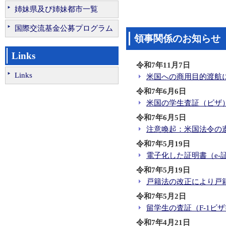
姉妹県及び姉妹都市一覧
国際交流基金公募プログラム
領事関係のお知らせ
Links
令和7年11月7日
Links
米国への商用目的渡航
令和7年6月6日
米国の学生査証（ビザ
令和7年6月5日
注意喚起：米国法令の
令和7年5月19日
電子化した証明書（e-
令和7年5月19日
戸籍法の改正により戸籍
令和7年5月2日
留学生の査証（F-1ビザ
令和7年4月21日