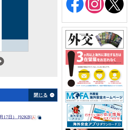
Silver
n
Next
閉じる
日） [92KB]