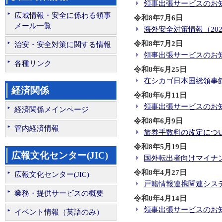
領事出張サービスのお知ら
広域情報・安全に係わる領事
令和8年7月6日
メール一覧
海外安全対策情報（2026
令和8年7月2日
治安・安全対策に関する情報
領事出張サービスのお知ら
各種リンク
令和8年6月25日
在シカゴ日本国総領事館職
経済関係
令和8年6月11日
領事出張サービスのお知ら
経済関係メインページ
令和8年6月9日
管内経済情報
旅券手数料の改定について
令和8年5月19日
広報文化センター(JIC)
国外転出者向けマイナンバ
令和8年4月27日
広報文化センター(JIC)
戸籍情報連携関連シス
業務・提供サービスの概要
令和8年4月14日
領事出張サービスのお知ら
イベント情報（英語のみ）