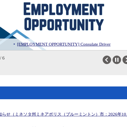
i awards Ms. Vickie Sakurada Schaepler the Order of the Rising Sun, 
[APPLY NOW] 2027 Japanese American Leadership Delegation to Japa
DCG Kishi meets with White Sox first baseman Munetaka Murakami
Japan Village at the 2026 CelebrAsian in Des Moines, IA
[EMPLOYMENT OPPORTUNITY] Consulate Driver
Pokémon Fossil Museum opens at Field Museum
/ 6
Previous
せ（ミネソタ州ミネアポリス（ブルーミントン）市：2026年10月17