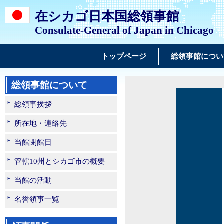
在シカゴ日本国総領事館
Consulate-General of Japan in Chicago
トップページ
総領事館につい
総領事館について
総領事挨拶
所在地・連絡先
当館閉館日
管轄10州とシカゴ市の概要
当館の活動
名誉領事一覧