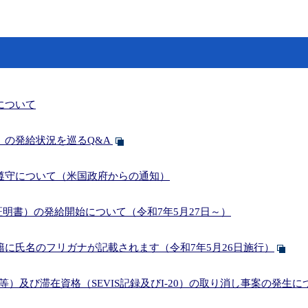
について
）の発給状況を巡るQ&A
遵守について（米国政府からの通知）
証明書）の発給開始について（令和7年5月27日～）
に氏名のフリガナが記載されます（令和7年5月26日施行）
等）及び滞在資格（SEVIS記録及びI-20）の取り消し事案の発生に