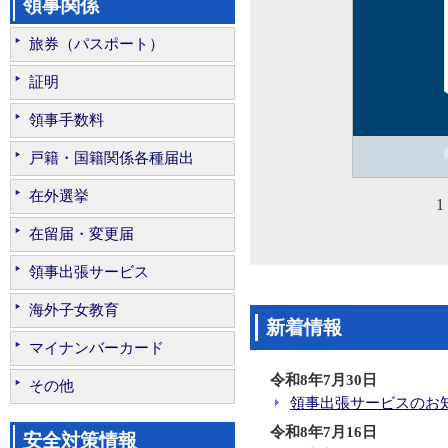
領事関係
旅券（パスポート）
証明
領事手数料
ACG Kish
Rays
戸籍・国籍関係各種届出
在外選挙
1 
在留届・変更届
領事出張サービス
海外子女教育
新着情報
マイナンバーカード
令和8年7月30日
その他
領事出張サービスのお知ら
令和8年7月16日
安全対策情報